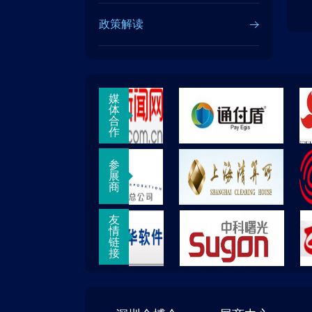
政策解读
媒
体
合
作
参
展
商
友
情
链
接