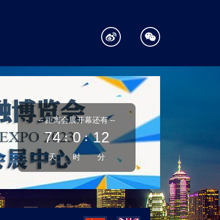
-- 距离会展开幕还有 --
74
0
12
：
：
天
时
分