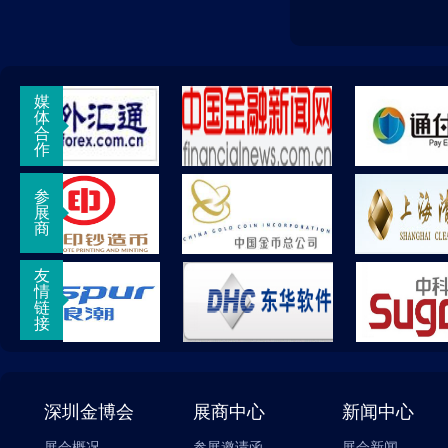
媒
体
合
作
参
展
商
友
情
链
接
深圳金博会
展商中心
新闻中心
展会概况
参展邀请函
展会新闻