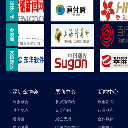
媒
体
合
作
参
展
商
友
情
链
接
深圳金博会
展商中心
新闻中心
展会概况
参展邀请函
展会新闻
时间地点
参展范围
行业动态
邀请函
展位费用
合作媒体
展区设置
往届展会数据
同期展会